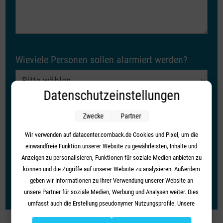
Wieviele Personen sollen alarmiert werden?
Datenschutzeinstellungen
Sind Alarmierungssysteme vorhanden?
*
Zwecke
Partner
Wir verwenden auf datacenter.comback.de Cookies und Pixel, um die
einwandfreie Funktion unserer Website zu gewährleisten, Inhalte und
Your content goes here. Edit or remove this text inline or in
Anzeigen zu personalisieren, Funktionen für soziale Medien anbieten zu
the module Content settings. You can also style every
können und die Zugriffe auf unserer Website zu analysieren. Außerdem
aspect of this content in the module Design settings and
geben wir Informationen zu Ihrer Verwendung unserer Website an
even apply custom CSS to this text in the module
unsere Partner für soziale Medien, Werbung und Analysen weiter. Dies
Advanced settings.
umfasst auch die Erstellung pseudonymer Nutzungsprofile. Unsere
Partner (Google Advertising Products) führen diese Informationen