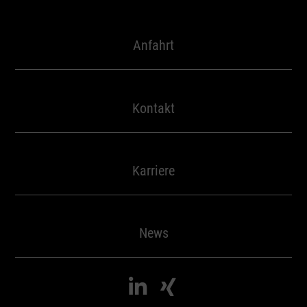
Entwicklung und Verbesserung der Angebote
Verwendung reduzierter Daten zur Auswahl von Inhalten
Besondere Features:
Anfahrt
Verwendung genauer Standortdaten
Endgeräteeigenschaften zur Identifikation aktiv abfragen
Kontakt
Karriere
News

