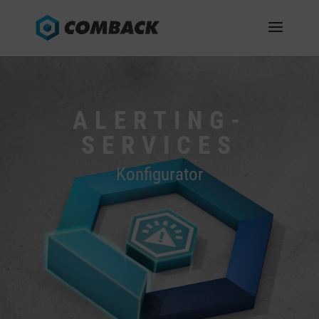
ALERTING-
SERVICES
Konfigurator