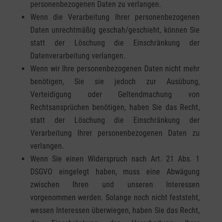
personenbezogenen Daten zu verlangen.
Messung der Werbeleistung
Wenn die Verarbeitung Ihrer personenbezogenen
Messung der Performance von Inhalten
Daten unrechtmäßig geschah/geschieht, können Sie
Analyse von Zielgruppen durch Statistiken oder Kombinationen von Daten aus
statt der Löschung die Einschränkung der
verschiedenen Quellen
Datenverarbeitung verlangen.
Entwicklung und Verbesserung der Angebote
Verwendung reduzierter Daten zur Auswahl von Inhalten
Wenn wir Ihre personenbezogenen Daten nicht mehr
Besondere Features:
benötigen, Sie sie jedoch zur Ausübung,
Verwendung genauer Standortdaten
Verteidigung oder Geltendmachung von
Endgeräteeigenschaften zur Identifikation aktiv abfragen
Rechtsansprüchen benötigen, haben Sie das Recht,
statt der Löschung die Einschränkung der
Verarbeitung Ihrer personenbezogenen Daten zu
verlangen.
Wenn Sie einen Widerspruch nach Art. 21 Abs. 1
DSGVO eingelegt haben, muss eine Abwägung
zwischen Ihren und unseren Interessen
vorgenommen werden. Solange noch nicht feststeht,
wessen Interessen überwiegen, haben Sie das Recht,