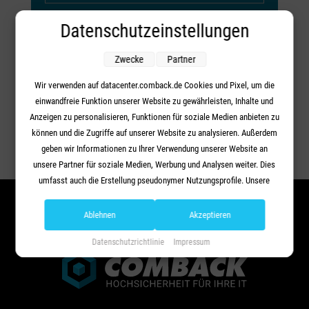
Datenschutzeinstellungen
Zwecke
Partner
Wir verwenden auf datacenter.comback.de Cookies und Pixel, um die
einwandfreie Funktion unserer Website zu gewährleisten, Inhalte und
Your content goes here. Edit or remove this text inline or in
Anzeigen zu personalisieren, Funktionen für soziale Medien anbieten zu
the module Content settings. You can also style every
können und die Zugriffe auf unserer Website zu analysieren. Außerdem
aspect of this content in the module Design settings and
geben wir Informationen zu Ihrer Verwendung unserer Website an
even apply custom CSS to this text in the module
unsere Partner für soziale Medien, Werbung und Analysen weiter. Dies
Advanced settings.
umfasst auch die Erstellung pseudonymer Nutzungsprofile. Unsere
Partner (Google Advertising Products) führen diese Informationen
möglicherweise mit weiteren Daten zusammen, die Sie ihnen
Ablehnen
Akzeptieren
bereitgestellt haben (bspw. anhand eines persönlichen Accounts) oder
Datenschutzrichtlinie
Impressum
welche sie im Rahmen Ihrer Nutzung der Dienste gesammelt haben
(bspw. Nutzungsdaten anderer Geräte). Ihre Einwilligung zur Nutzung
von Cookies und Pixeln können Sie jederzeit widerrufen, indem Sie auf
den Datenschutz-Button links unten klicken und dort die
entsprechenden Anpassungen vornehmen.