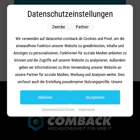
Datenschutzeinstellungen
Zwecke
Partner
Wir verwenden auf datacenter.comback.de Cookies und Pixel, um die
einwandfreie Funktion unserer Website zu gewährleisten, Inhalte und
Your content goes here. Edit or remove this text inline or in
Anzeigen zu personalisieren, Funktionen für soziale Medien anbieten zu
the module Content settings. You can also style every
können und die Zugriffe auf unserer Website zu analysieren. Außerdem
aspect of this content in the module Design settings and
geben wir Informationen zu Ihrer Verwendung unserer Website an
even apply custom CSS to this text in the module
unsere Partner für soziale Medien, Werbung und Analysen weiter. Dies
Advanced settings.
umfasst auch die Erstellung pseudonymer Nutzungsprofile. Unsere
Partner (Google Advertising Products) führen diese Informationen
möglicherweise mit weiteren Daten zusammen, die Sie ihnen
Ablehnen
Akzeptieren
bereitgestellt haben (bspw. anhand eines persönlichen Accounts) oder
Datenschutzrichtlinie
Impressum
welche sie im Rahmen Ihrer Nutzung der Dienste gesammelt haben
(bspw. Nutzungsdaten anderer Geräte). Ihre Einwilligung zur Nutzung
von Cookies und Pixeln können Sie jederzeit widerrufen, indem Sie auf
den Datenschutz-Button links unten klicken und dort die
entsprechenden Anpassungen vornehmen.